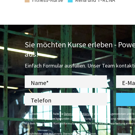
Sie möchten Kurse erleben - Power
aus!
Einfach Formular ausfüllen. Unser Team kontaktie
Name*
E-Ma
Telefon
Datenschutz
: Ja, ich habe die
Datenschutzerklärung
zur Kenntnis genommen und bin 
angegebenen Daten zweckgebunden zur Bearbeitung und Beantwortung meiner Anfrage 
Mit dem Absenden des Kontaktformulars erkläre ich mich mit der Verarbeitung einver
* Pflichtfelder sind mit einem Sternchen gekennzeichnet.