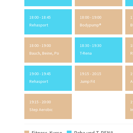
18:00 - 18:45
18:00 - 19:00
1
Rehasport
Bodypump®
B
18:00 - 19:00
18:30 - 19:30
1
Bauch, Beine, Po
T-Rena
R
19:00 - 19:45
19:15 - 20:15
1
Rehasport
Jump Fit
A
19:15 - 20:00
1
Step Aerobic
I
Fitness-Kurse
Reha und T-RENA