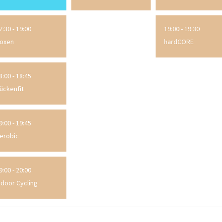
7:30 - 19:00
19:00 - 19:30
oxen
hardCORE
8:00 - 18:45
ückenfit
9:00 - 19:45
erobic
9:00 - 20:00
ndoor Cycling